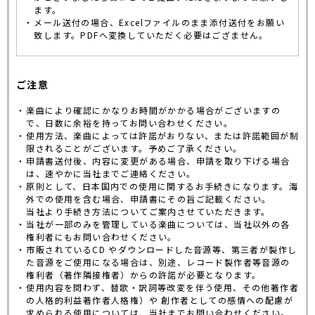
ます。
メール送付の場合、Excelファイルのまま添付送付をお願い
致します。PDFへ変換していただく必要はござません。
ご注意
楽曲により確認にかなりお時間がかかる場合がございますの
で、日数に余裕を持ってお問い合わせください。
使用方法、楽曲によっては許諾がおりない、または許諾範囲が制
限されることがございます。予めご了承ください。
申請書送付後、内容に変更がある場合、申請を取り下げる場合
は、速やかに当社までご連絡ください。
原則として、日本国内での使用に関するお手続きになります。海
外での使用を含む場合、申請書にその旨ご記載ください。
当社より手続き方法についてご案内させていただきます。
当社が一部のみを管理している楽曲については、当社以外の各
権利者にもお問い合わせください。
市販されているCD やダウンロードした音源等、第三者が製作し
た音源をご使用になる場合は、別途、レコード製作者等音源の
権利者（著作隣接権者）からの許諾が必要となります。
使用内容を問わず、替歌・訳詞等改変を伴う使用、その他著作者
の人格的利益著作者人格権）や 創作者としての感情への配慮が
求められる使用については、当社までお問い合わせください。