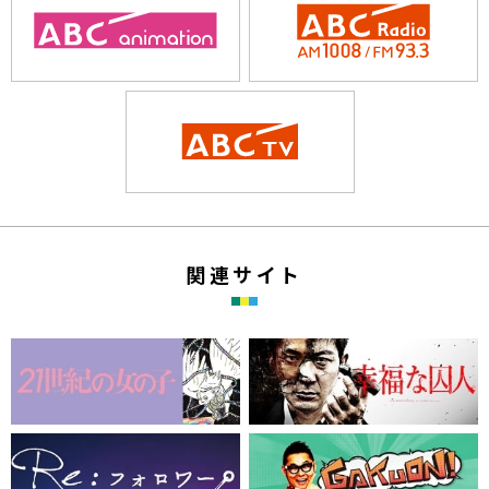
関
連
サ
イ
ト