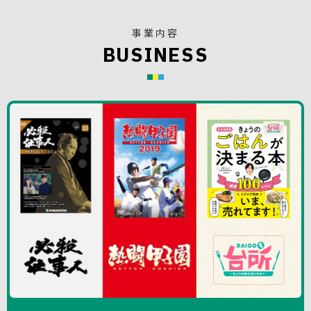
事業内容
B
U
S
I
N
E
S
S