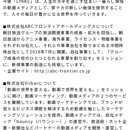
今後「LYKKE」は、人生の大半を過ごす住まい・暮らし領域
の動画メディアとして、家ナカの新しい価値を提供すること
で、人々の毎日が豊かになる世界を作っていきます。
◼株式会社ABCフロンティアホールディングスについて
朝日放送グループの放送関連事業の成長・拡大を目指し、朝
日放送からアニメ事業、海外事業、ライセンス・物販事業を
それぞれ分社化し、それらの事業会社を取りまとめる中間持
株会社として2016年7月に開業。自社事業として、「グルー
プ成長の柱のひとつとなれる事業を創り出す」をミッション
に、新規事業の創造にも挑戦しています。
・企業サイト：http://abc-frontier.co.jp
◼株式会社Viibarについて
「動画の世界を変える。動画で世界を変える。」をミッショ
ンに掲げ、動画マーケティング、動画メディアの２つのサービ
スを展開しています。動画マーケティングでは、ブランドが
抱えるビジネス課題を解決するため動画を軸としたマーケテ
ィングソリューションを提供。動画メディアでは、自社メデ
ィア「bouncy（バウンシー）」の運営や、放送局・ネット企
業・新聞社などパートナーの動画メディアを開発・運営して