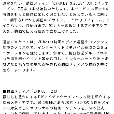
運営を行い、動画メディア「LYKKE」を2018年3月にプレオ
ープン、7月より本格始動いたします。本サービスは家ナカの
時間をもっと快適に楽しく過ごしたいと思っている人に向け
て、簡単なDIYから部屋のデザイン、こだわりリフォーム、ラ
イフハック、収納術まで、家ナカを素敵にするアイデアや工
夫を、動画で伝える目的で立ち上げました。
運営に当たっては、Viibarの動画メディア運営やコンテンツ
制作のノウハウで、インターネットとモバイル領域のコミュ
ニケーションを強化します。併せて、朝日放送グループの持
つ放送番組やイベント等を活用し、インターネットや地上波
放送など様々な環境で支持される動画メディアの構築を共に
進めてまいります。
■動画メディア「LYKKE」とは
暮らしを豊かにするDIYアイデアやライフハック術を紹介する
動画メディアです。家に興味がある20代・30代の女性をメイ
ンの対象としたオリジナルの動画コンテンツを、SNS公式ア
カウントで配信しています。また、Instagramの新機能「IG