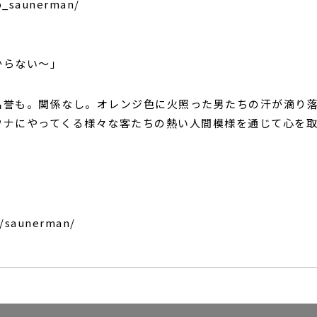
_saunerman/
からない～」
名誉も。関係なし。オレンジ色に火照った男たちの汗が滴り落
ウナにやってくる様々な客たちの熱い人間模様を通じて心を
/saunerman/