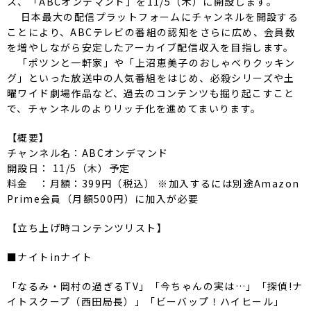
ス、「ABCオンデマンド」を11/5（木）に開設します。
日本最大の配信プラットフォームにチャンネルを開設する
ことにより、ABCテレビの番組の認知をさらに広め、会員数
を増やしながら安定したアーカイブ配信収入を目指します。
「ポツンと一軒家」や「上沼恵美子のおしゃべりクッキン
グ」といった放送中の人気番組をはじめ、必殺シリーズや土
曜ワイド劇場作品など、過去のコンテンツも掘り起こすこと
で、チャンネルのよりリッチ化を進めてまいります。
【概要】
チャンネル名：ABCオンデマンド
開設日： 11/5（木）予定
料金 ：月額：399円（税込） ※加入するには別途Amazon
Prime会員（月額500円）に加入が必要
【立ち上げ時コンテンツリスト】
■ナイトinナイト
「なるみ・岡村の過ぎるTV」「今ちゃんの実は…」「探偵!ナ
イトスクープ（西田局長）」「ビーバップ！ハイヒール」