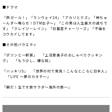
■ドラマ
「声ガール！」「ランウェイ24」「アカリとクズ」「神ちゅ
ーんず～鳴らせ！DTM女子～」「この男は人生最大の過ちで
す」「クレイジーレイン」「日暮里チャーリーズ」「不倫を
コウカイしてます」
■その他バラエティ
「ポツンと一軒家」 「上沼恵美子のおしゃべりクッキン
グ」 「もう少し、嫌な奴」
「ハッキリ5」 「世界の村で発見！こんなところに日本人」
「LIFE ～夢のカタチ～」
「朝だ！生です旅サラダ～海外の旅～」