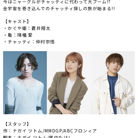
今はニャーグルがチャッティに代わって大ブーム!?
全宇宙を巻き込んでのチャッティ探しの旅が始まる!!
【キャスト】
・かぐや姫：蒼井翔太
・亀：降幡 愛
・チャッティ：仲村宗悟
【スタッフ】
作：ナガイ ツトム/MMDGP/ABCフロンィア
脚本：ナガイ ツトム/尾中たけし