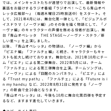
では、メインキャストたちが週替りで出演して、最新情報や
裏話をお届けするラジオ番組『ラジオペ！〜こちら青山オペ
レッタ広報部〜』（毎週木曜日25時放送中）をスタート。そ
して、2021年4月には、舞台化第一弾として、｢ビジュアルボ
イスドラマ（ノーヴァ編）｣のその後を描く物語として、「ノ
ーヴァ編」のキャラクターの声優を務める役者が出演し、舞
台『青山オペレッタ THE STAGE～ノーヴァ・ステラ／新
しい星～』を上演しました。
以後、『青山オペレッタ』の物語は、「ノーヴァ編」から
「ピエナ編」「ファルチェ編」と続き、キャラクターもキャ
ストも拡大し続けております。舞台化は、2021年10月にチー
ム「ピエナ」による第二弾舞台、2022年5月には、チーム
「ファルチェ」による第三弾舞台を上演。チームソングは、
「ノーヴァ」による『目醒のカンパネラ』、「ピエナ」によ
る『Trust my path』、「ファルチェ」による『Future is i
n my hands』など、2022年8月31日に発売する「ノーヴ
ァ」の新曲で全10曲となります。
『青山オペレッタ』は、今後も10月に舞台化第四弾を予定す
るなど、ますます進化していきます。
◆コピーライト表記