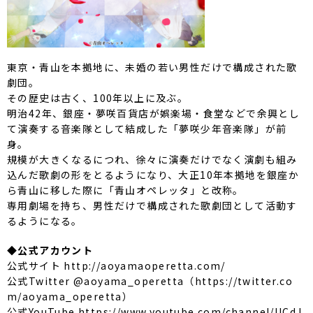
東京・青山を本拠地に、未婚の若い男性だけで構成された歌
劇団。
その歴史は古く、100年以上に及ぶ。
明治42年、銀座・夢咲百貨店が娯楽場・食堂などで余興とし
て演奏する音楽隊として結成した「夢咲少年音楽隊」が前
身。
規模が大きくなるにつれ、徐々に演奏だけでなく演劇も組み
込んだ歌劇の形をとるようになり、大正10年本拠地を銀座か
ら青山に移した際に「青山オペレッタ」と改称。
専用劇場を持ち、男性だけで構成された歌劇団として活動す
るようになる。
◆公式アカウント
公式サイト http://aoyamaoperetta.com/
公式Twitter @aoyama_operetta（https://twitter.co
m/aoyama_operetta）
公式YouTube https://www.youtube.com/channel/UCdJ