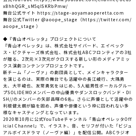
x8hhQGR_sM5qISKRbPmw/
舞台公式サイト https://stage-aoyamaoperetta.com
舞台公式Twitter @aoope_stage（https://twitter.com/
aoope_stage ）
◆『青山オペレッタ』プロジェクトについて
『青山オペレッタ』は、株式会社サイバード、エイベック
ス・ピクチャーズ株式会社、株式会社ABCフロンティアの3社
が贈る、2次元×3次元がクロスする新しい形のメディアミッ
クス演劇コンテンツプロジェクトです。
新チーム「ノーヴァ」の劇団員として、メインキャラクター
を演じるのは、実際の舞台でも活躍中の長江崚行、大隅勇
太、大平峻也、友常勇気をはじめ、5人組男性ボーカルグルー
プSOLIDEMOメンバーの中山優貴やダンスロックバンド・DI
SH//のメンバーの矢部昌暉の6名。さらに声優として活躍中の
利根健太朗が脇を固め、声優や俳優という枠に囚われない多
様なキャスティングとなっています。
2020年10月に公式YouTubeチャンネル「青山オペレッタOff
icial Channel」で、イラスト、音、セリフが付いた「ビジュ
アルボイスドラマ（ノーヴァ編）」を配信公開。ABCラジオ