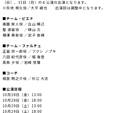
（日）、31日（月）の６公演の出演となります。
※矢地 桐久役／大平 峻也 出演回は調整中となります。
■チーム・ピエナ
美園 爽人役 ／丘山 晴己
聖 波留役 ／輝山 立
横澤 寿泉役 ／武子 直輝
■チーム・ファルチェ
正留 宗一郎役 ／フクシ ノブキ
八田 紀代彦役 ／堀 海登
真鳥 夕役 ／岩崎 悠雅
■コーチ
相良 明之介役 ／杉江 大志
■公演日程
10月28日（金）13:00
10月28日（金）18:00
10月29日（土）13:00
10月29日（土）18:00