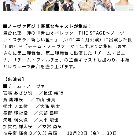
■ノーヴァ再び！豪華なキャストが集結！
舞台化第一弾の『青山オペレッタ THE STAGE～ノーヴ
ァ・ステラ／新しい星～』（2021年４月公演）に出演した長
江 崚行ら「チーム・ノーヴァ」が１年半ぶりに集結します。
さらに第二弾舞台、第三弾舞台に出演した「チーム・ピエ
ナ」「チーム・ファルチェ」の主要キャストも加わり、本編
とレヴューで舞台を盛り上げます。
【出演者】
■チーム・ノーヴァ
宮嶋 あさひ役 ／長江 崚行
斎 鷹雄役 ／中山 優貴
櫻井 ノエ役 ／大隅 勇太
長衛 輝夜役 ／矢部 昌暉
矢地 桐久役 ／大平 峻也
加賀見 祥太役 ／友常 勇気
※長衛 輝夜役／矢部 昌暉 10月28日（金）、30日