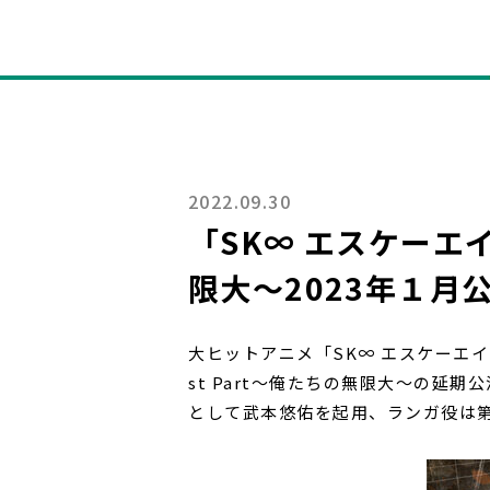
2022.09.30
「SK∞ エスケーエイト
限大～2023年１月
大ヒットアニメ「SK∞ エスケーエイト
st Part～俺たちの無限大～の延
として武本悠佑を起用、ランガ役は