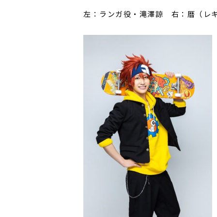
左：ランガ役・滝澤諒 右：暦（レ