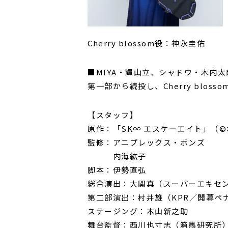
Cherry blossom役：神永圭佑
■MIYA・輝山立、シャドウ・木内
第一部から続投し、Cherry blo
【スタッフ】
原作：「SK∞ エスケーエイト」（©ボ
監修：アニプレックス・ボンズ
内海紘子
脚本：伊勢直弘
総合演出：大関真（スーパーエキセ
第二部演出：村井雄（KPR／開幕ペ
ステージング：本山新之助
舞台監督：西川也寸志（箱馬研究所