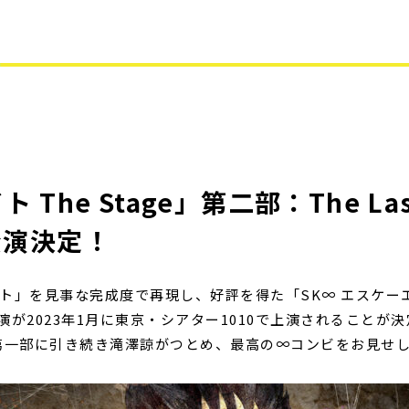
 The Stage」第二部：The La
公演決定！
」を見事な完成度で再現し、好評を得た「SK∞ エスケーエイト 
期公演が2023年1月に東京・シアター1010で上演されること
第一部に引き続き滝澤諒がつとめ、最高の∞コンビをお見せ