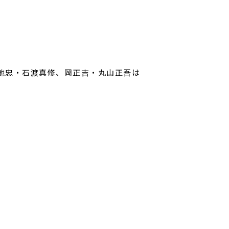
菊池忠・石渡真修、岡正吉・丸山正吾は