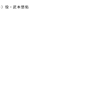
キ）役・武本悠佑