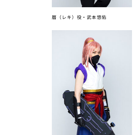
暦（レキ）役・武本悠佑