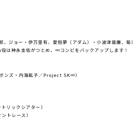
太郎、ジョー・伊万里有、愛抱夢（アダム）・小波津亜廉、
ssom役は神永圭佑がつとめ、∞コンビをバックアップします！
ンズ・内海紘子／Project SK∞）
ントリックシアター）
ナントレース）
）