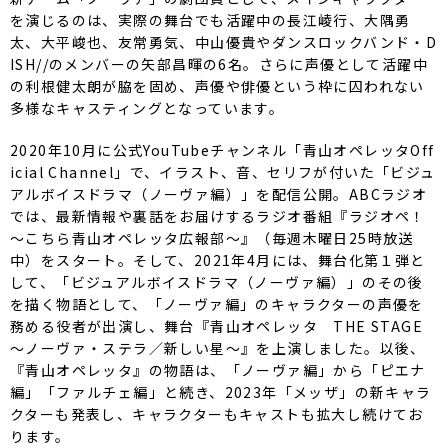
を演じるのは、
実際の舞台でも活躍中の長江崚行、大隅勇
太、大平峻也、
友常勇気、中山優貴やダンスロックバンド・D
ISH//
のメンバーの矢部昌暉の6名。
さらに声優として活躍中
の利根健太朗が脇を固め、
声優や俳優という枠に囚われない
多様なキャスティングとなってい
ます。
2020年10月に公式YouTubeチャンネル「
青山オペレッタOff
icial Channel」で、イラスト、音、セリフが付いた「
ビジュ
アルボイスドラマ（ノーヴァ編）」を配信公開。
ABCラジオ
では、最新情報や裏話をお届けするラジオ番組『
ラジオペ！
～こちら青山オペレッタ広報部～』（
毎週木曜日25時放送
中）をスタート。そして、
2021年4月には、舞台化第１弾と
して、「
ビジュアルボイスドラマ（ノーヴァ編）」
のその後
を描く物語として、「ノーヴァ編」
のキャラクターの声優を
務める役者が出演し、舞台『
青山オペレッタ THE STAGE
～ノーヴァ・ステラ／新しい星～』を上演しました。
以後、
『青山オペレッタ』の物語は、「ノーヴァ編」から「
ピエナ
編」「ファルチェ編」と続き、2023年「メッザ」
の新キャラ
クターも発表し、
キャラクターもキャストも拡大し続けてお
ります。