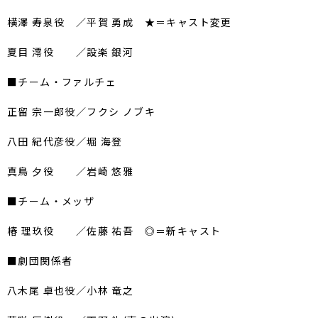
横澤 寿泉役 ／平賀 勇成 ★＝キャスト変更
夏目 澪役 ／設楽 銀河
■チーム・ファルチェ
正留 宗一郎役／フクシ ノブキ
八田 紀代彦役／堀 海登
真鳥 夕役 ／岩崎 悠雅
■チーム・メッザ
椿 理玖役 ／佐藤 祐吾 ◎＝新キャスト
■劇団関係者
八木尾 卓也役／小林 竜之