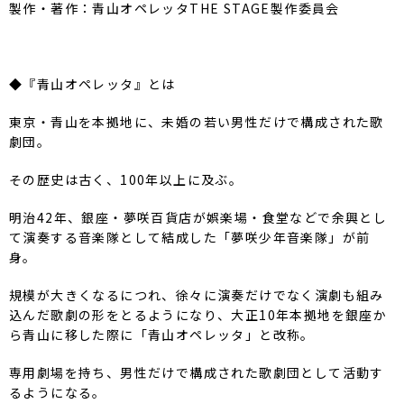
製作・著作：青山オペレッタTHE STAGE製作委員会
◆『青山オペレッタ』とは
東京・青山を本拠地に、未婚の若い男性だけで構成された歌
劇団。
その歴史は古く、100年以上に及ぶ。
明治42年、銀座・夢咲百貨店が娯楽場・
食堂などで余興とし
て演奏する音楽隊として結成した「
夢咲少年音楽隊」が前
身。
規模が大きくなるにつれ、
徐々に演奏だけでなく演劇も組み
込んだ歌劇の形をとるようになり
、大正10年本拠地を銀座か
ら青山に移した際に「
青山オペレッタ」と改称。
専用劇場を持ち、
男性だけで構成された歌劇団として活動す
るようになる。