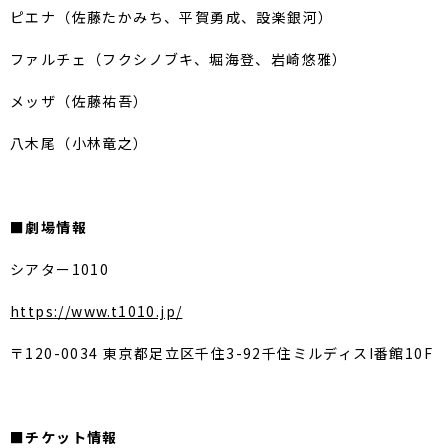
ピエナ（佐藤たかみち、平賀勇成、設楽銀河）
ファルチェ（フクシノブキ、堀海登、岩崎悠雅）
メッザ（佐藤祐吾）
八木尾（小林竜之）
■劇場情報
シアター1010
https://www.t1010.jp/
〒120-0034 東京都足立区千住3-92千住ミルディスI番館10F
■チケット情報