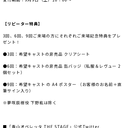
【リピーター特典】
3回、6回、
9回ご来場の方にそれぞれご来場記念特典をプレ
ゼント！
●3回：希望キャストの非売品 クリアシート
●6回：希望キャストの非売品 缶バッジ（私服＆レヴュー 2
個セット）
●9回：希望キャスト の A4 ポスター （お客様のお名前＋直
筆サイン入り）
※夢咲辰樹役 下野紘は除く
■「青山オペレッタ THE STAGE」公式Twitter