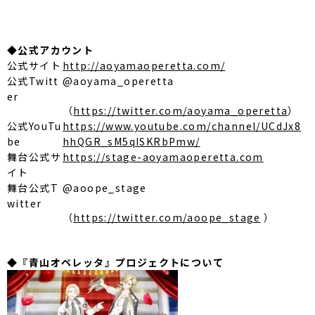
◆公式アカウント
公式サイト
http://aoyamaoperetta.com/
公式Twitt
@aoyama_operetta
er
（
https://twitter.com/aoyama_
operetta
）
公式YouTu
https://www.youtube.com/
channel/UCdJx8
be
hhQGR_
sM5qISKRbPmw/
舞台公式サ
https://stage-aoyamaoperetta.
com
イト
舞台公式T
@aoope_stage
witter
（
https://twitter.com/aoope_
stage
）
◆
『青山オペレッタ』プロジェクトについて