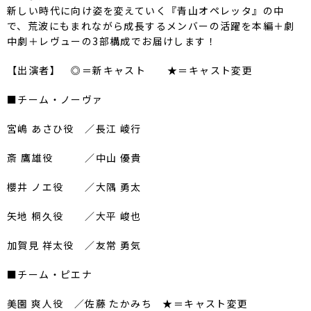
新しい時代に向け姿を変えていく『青山オペレッタ』の中
で、
荒波にもまれながら成長するメンバーの活躍を本編＋劇
中劇＋
レヴューの3部構成でお届けします！
【出演者】 ◎＝新キャスト ★＝キャスト変更
■チーム・ノーヴァ
宮嶋 あさひ役 ／長江 崚行
斎 鷹雄役 ／中山 優貴
櫻井 ノエ役 ／大隅 勇太
矢地 桐久役 ／大平 峻也
加賀見 祥太役 ／友常 勇気
■チーム・ピエナ
美園 爽人役 ／佐藤 たかみち ★＝キャスト変更