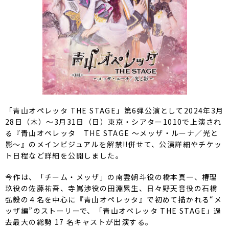
「青山オペレッタ THE STAGE」第6弾公演として2024年3月
28日（木）～3月31日（日）東京・シアター1010で上演され
る『青山オペレッタ THE STAGE ～メッザ・ルーナ／光と
影～』のメインビジュアルを解禁!!併せて、公演詳細やチケッ
ト日程など詳細を公開しました。
今作は、「チーム・メッザ」の南雲朝斗役の橋本真一、椿理
玖役の佐藤祐吾、寺嶌渉役の田淵累生、日々野天音役の石橋
弘毅の４名を中心に『青山オペレッタ』で初めて描かれる“メ
ッザ編”のストーリーで、「青山オペレッタ THE STAGE」過
去最大の総勢 17 名キャストが出演する。