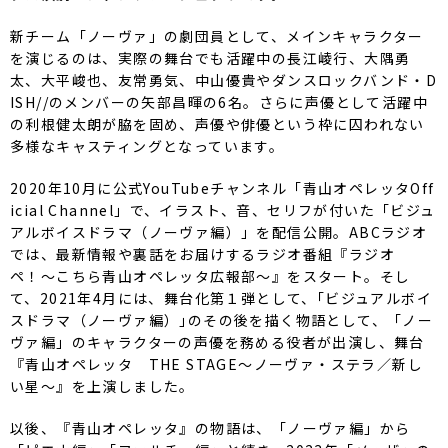
新チーム「ノーヴァ」の劇団員として、メインキャラクター
を演じるのは、実際の舞台でも活躍中の長江崚行、大隅勇
太、大平峻也、友常勇気、中山優貴やダンスロックバンド・D
ISH//のメンバーの矢部昌暉の6名。さらに声優として活躍中
の利根健太朗が脇を固め、声優や俳優という枠に囚われない
多様なキャスティングとなっています。
2020年10月に公式YouTubeチャンネル「青山オペレッタOff
icial Channel」で、イラスト、音、セリフが付いた「ビジュ
アルボイスドラマ（ノーヴァ編）」を配信公開。ABCラジオ
では、最新情報や裏話をお届けするラジオ番組『ラジオ
ペ！〜こちら青山オペレッタ広報部〜』をスタート。そし
て、2021年4月には、舞台化第１弾として、｢ビジュアルボイ
スドラマ（ノーヴァ編）｣のその後を描く物語として、「ノー
ヴァ編」のキャラクターの声優を務める役者が出演し、舞台
『青山オペレッタ THE STAGE～ノーヴァ・ステラ／新し
い星～』を上演しました。
以後、『青山オペレッタ』の物語は、「ノーヴァ編」から