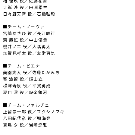
椿 理玖 役／佐藤祐吾
寺嶌 渉 役／田淵累生
日々野天音 役／石橋弘毅
■チーム・ノーヴァ
宮嶋あさひ 役／長江崚行
斎 鷹雄 役／中山優貴
櫻井ノエ 役／大隅勇太
加賀見祥太 役／友常勇気
■チーム・ピエナ
美園爽人 役／佐藤たかみち
聖 波留 役／輝山立
横澤寿泉 役／平賀勇成
夏目 澪 役／設楽銀河
■チーム・ファルチェ
正留宗一郎 役／フクシノブキ
八田紀代彦 役／堀海登
真鳥 夕 役／岩崎悠雅