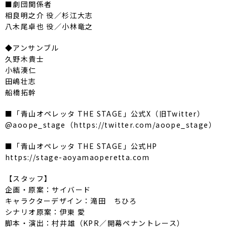
■劇団関係者
相良明之介 役／杉江大志
八木尾卓也 役／小林竜之
◆アンサンブル
久野木貴士
小結湊仁
田嶋壮志
船橋拓幹
■「青山オペレッタ THE STAGE」公式X（旧Twitter）
@aoope_stage（https://twitter.com/aoope_stage）
■「青山オペレッタ THE STAGE」公式HP
https://stage-aoyamaoperetta.com
【スタッフ】
企画・原案：サイバード
キャラクターデザイン：滝田 ちひろ
シナリオ原案：伊東 愛
脚本・演出：村井雄（KPR／開幕ペナントレース）