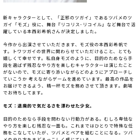
新キャラクターとして、「正邪のツガイ」であるツバメのツ
ガイ「モズ」役に、舞台『リコリス･リコイル』など舞台で活
躍している本西彩希帆さんが決定しました。
今作から出演させていただきます、モズ役の本西彩希帆で
す。トワツガイの世界に関わらせていただけること、とても
嬉しくて幸せです。私自身モズのように、目的のためなら手
段を選ばず残忍なやり方を楽しむキャラクターは演じたこと
がないので、モズに寄り添いながらどのようにアプローチし
ていこうか 考えながらゲームを進めています。最高の作品を
お届けできるよう、精一杯モズを務めさせて頂きます。劇場
でお待ちしてます。
モズ：退廃的で気だるさを漂わせた少女。
目的のためなら手段を問わない行動力がある。むしろ卑怯な
やり方を楽しむ残忍な一面も。これまではひとりで特殊な任
務をこなしていたが、ツバメとペアを組むことになる。ツバ
メのやり方をまどろっこしく感じている。