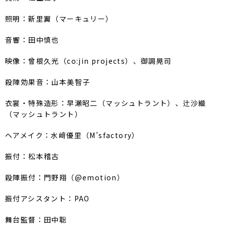
照明：新里翼（マーキュリー）
音響：田中慎也
映像：曾根久光（co:jin projects）、御調晃司
殺陣効果音：山本美智子
衣裳・特殊造形：早瀬昭二（マッシュトラント）、辻沙織
（マッシュトラント）
ヘアメイク：水﨑優里（M’sfactory）
振付：松本稽古
殺陣振付：門野翔（@emotion）
振付アシスタント：PAO
舞台監督：田中聡