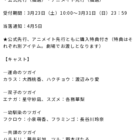
受付期間：3月23日（土）10:00～3月31日（日）23：59
当落通知：4月5日
★公式先行、アニメイト先行ともに購入特典付き（特典はそ
れぞれ別アイテム。劇場でお渡しとなります）
【キャスト】
―運命のツガイ
カラス：大西桃香、ハクチョウ：渡辺みり愛
―双子のツガイ
エナガ：星守紗凪、スズメ：各務華梨
―幼馴染のツガイ
フクロウ：小泉萌香、フラミンゴ：長谷川玲奈
―共謀のツガイ
ハチドリ：藤井彩加、ツル：野本ほたる