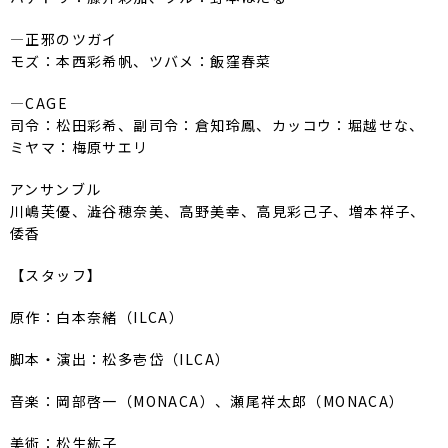
―正邪のツガイ
モズ：本西彩希帆、ツバメ：飯窪春菜
―CAGE
司令：松田彩希、副司令：倉知玲鳳、カッコウ：堀越せな、
ミヤマ：梅原サエリ
アンサンブル
川嶋芙優、澁谷穂奈美、高野美幸、高見彩己子、増本祥子、
倭香
【スタッフ】
原作：白本奈緒（ILCA）
脚本・演出：松多壱岱（ILCA）
音楽：岡部啓一（MONACA）、瀬尾祥太郎（MONACA）
美術：松生紘子