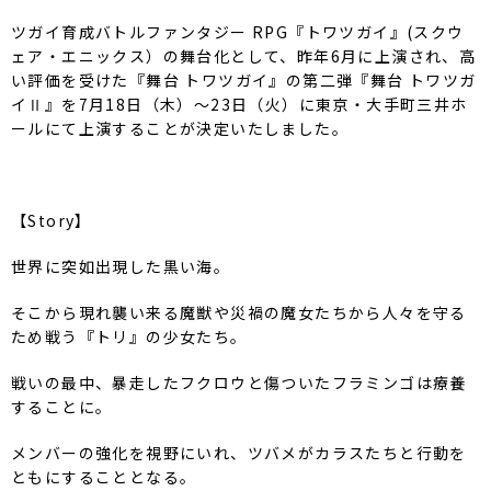
ツガイ育成バトルファンタジー RPG『トワツガイ』(スクウ
ェア・エニックス）の舞台化として、昨年6月に上演され、高
い評価を受けた『舞台 トワツガイ』の第二弾『舞台 トワツガ
イⅡ』を7月18日（木）～23日（火）に東京・大手町三井ホ
ールにて上演することが決定いたしました。
【Story】
世界に突如出現した黒い海。
そこから現れ襲い来る魔獣や災禍の魔女たちから人々を守る
ため戦う『トリ』の少女たち。
戦いの最中、暴走したフクロウと傷ついたフラミンゴは療養
することに。
メンバーの強化を視野にいれ、ツバメがカラスたちと行動を
ともにすることとなる。