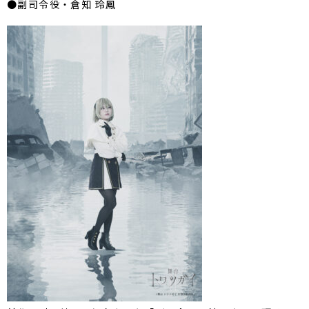
●副司令役・倉知 玲鳳