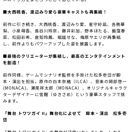
■大西桃香、渡辺みり愛ら豪華キャストも再集結！
前作に引き続き、大西桃香、渡辺みり愛、星守紗凪、各務華
梨、小泉萌香、長谷川玲奈、藤井彩加、野本ほたる、飯窪春
菜、松田彩希、倉知玲鳳、堀越せな、梅原サエリが再集結
し、前作よりもパワーアップした姿を披露します。
■最強のクリエーターが集結し、最高のエンタテインメント
を創造！
前作同様、ゲームでシナリオ監修を手掛けた松多壱岱が脚
本・演出を担当。原作の白本奈緒（ILCA）、音楽の岡部啓一
(MONACA)、瀬尾祥太郎（MONACA）、オリジナルキャラク
ターデザイナーに雪醒（ゆきさめ）という豪華スタッフで挑
みます。
「
舞台 トワツガイ II」
舞台化によせて
脚本・演出 松多壱
岱
「舞台 トワツガイ II」の舞台が決定いたしました。しかも、